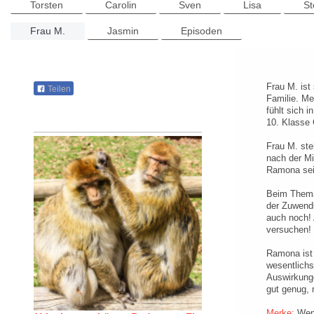
Torsten
Carolin
Sven
Lisa
S
Frau M.
Jasmin
Episoden
Frau M. ist
Teilen
Familie. Me
fühlt sich i
10. Klasse 
Frau M. ste
nach der Mi
Ramona sei 
Beim Themat
der Zuwendu
auch noch! 
versuchen!
Ramona ist 
wesentlichs
Auswirkunge
gut genug,
Merke:
Wenn