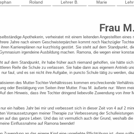
tephan
Roland
Lehrer B.
Marie
Lehr
Frau M
 selbständige Apothekerin, verheiratet mit einem leitenden Angestellten eines 
hrere Jahre nach einem Geschwisterpärchen kommt noch Nachzügler Tochter Ra
n ihren Karriereplänen nur kurzfristig gestört. Sie steht auf dem Standpunkt, d
Gymnasium irgendeine Ausbildung machen. Ramona, die wegen einer konstante
ht auf dem Standpunkt, ihr habe früher auch niemand geholfen, sie hätte sich
ttleren Reife die Schule zu verlassen. Sie habe dann aus eigenem Antrieb un
nur faul, und es sei nicht ihre Aufgabe, in puncto Schule tätig zu werden, daz
isieren des Mutter-Tochter-Verhältnisses kommen erschreckende Verhältniss
ng oder Bestätigung von Seiten ihrer Mutter. Frau M. äußerte nur: Wenn mei
Auf den Hinweis, dass ihre Tochter dringend liebevolle Zuwendung von ihrer Mu
nur ein halbes Jahr bei mir und verbessert sich in dieser Zeit von 4 auf 2 mi
ten Vorraussetzungen meiner Therapie zur Verbesserung der Schulleistungen ist
n auf das ganze Leben. Und das ist vermutlich auch der Grund, weshalb die Mu
 meine Einflussnahme auf Ramona beendet!
 Zuwendung an das eigene Kind eine ungeliebte Pflichtübung ist, dann sollte s