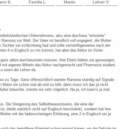
erin K.
Familie L.
Martin
Lehrer V.
.
mittelständischen Unternehmens, also eine durchaus “arrivierte”
mona zur Welt. Der Vater ist beruflich voll engagiert, die Mutter
ie Tochter sei schlichtweg faul und solle vernünftigerweise nach der
n 4 in Englisch zu mir kommt, hat aber das Abitur im Visier.
 ganz allein durchwursteln müssen. Ihre Eltern hätten sie gezwungen,
d mit eigenen Mitteln das Abitur nachgemacht und Pharmazie studiert.
u seien die Lehrer da.
e zu Tage. Ganz offensichtlich wartete Ramona ständig auf Signale
n Mann sie schon mal ab und zu lobt, dann muss ich das ja nicht
tter bräuchte, meinte sie sehr zögerlich: Na ja, ich kann’s ja mal
nus. Die Steigerung des Selbstbewusstseins, die eine der
, bleibt natürlich nicht auf Englisch beschränkt, sondern hat ihre
tter mit der fadenscheinigen Erklärung, eine 2 in Englisch sei ja
ich das betroffene Elternteil schon einmal fragen, wo die Defizite im