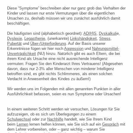
Diese “Symptome” beschreiben aber nur ganz grob das Verhalten der
Kinder und lassen nur erste Vermutungen über die eigentlichen
Ursachen zu, deshalb müssen wir uns zunächst ausführlich damit
beschäftigen.
Die häufigsten sind (alphabetisch geordnet):
AD(H)S
,
Dyskalkuli
e,
Dyslexie
,
Legasthenie
, (unerkannte)
Linkshändigkeit
,
Stress
,
Pubertät
und
Über-/Unterforderung
. Auf der Basis unserer
Erkenntnisse fügen wir hier noch
Aggression
und
Nahrungsmittel-
Unverträglichkeit
(NU) hinzu. Natürlich gibt es auch Eltern, die bei
ihrem Kind als Ursache eine nicht ausreichende Intelligenz
vermuten: Fragen Sie den Kinderarzt Ihres Vertrauens! (Abgesehen
davon, dass nur 2-3% aller Menschen von minderer Intelligenz
betroffen sind, es gibt nichts Schlimmeres, als einen solchen
Verdacht in Anwesenheit des Kindes zu äußern!)
Wir werden uns im Folgenden mit allen genannten Punkten in aller
Ausführlichkeit befassen, seien es nun Symptome oder Ursachen!
In einem weiteren Schritt werden wir versuchen, Lösungen für Sie
aufzuzeigen, ob es sich um Überlegungen zu einem
Schulwechsel
oder zur
Nachhilfe
handelt, wie Sie Ihrem Kind
beim
Lernen
lernen helfen können, wie Sie sich auf ein
Gespräch
mit
dem Lehrer vorbereiten, oder – ganz wichtig – warum Sie