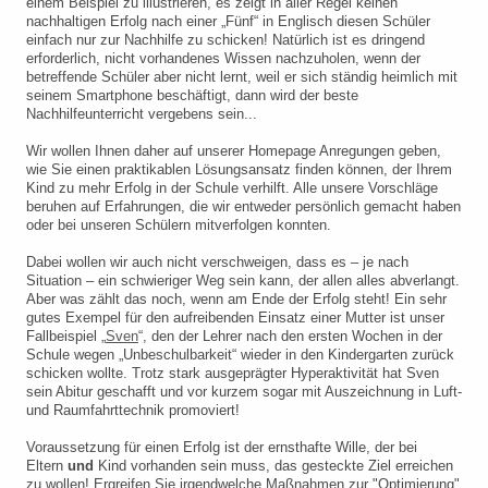
einem Beispiel zu illustrieren, es zeigt in aller Regel keinen
nachhaltigen Erfolg nach einer „Fünf“ in Englisch diesen Schüler
einfach nur zur Nachhilfe zu schicken! Natürlich ist es dringend
erforderlich, nicht vorhandenes Wissen nachzuholen, wenn der
betreffende Schüler aber nicht lernt, weil er sich ständig heimlich mit
seinem Smartphone beschäftigt, dann wird der beste
Nachhilfeunterricht vergebens sein...
Wir wollen Ihnen daher auf unserer Homepage Anregungen geben,
wie Sie einen praktikablen Lösungsansatz finden können, der Ihrem
Kind zu mehr Erfolg in der Schule verhilft. Alle unsere Vorschläge
beruhen auf Erfahrungen, die wir entweder persönlich gemacht haben
oder bei unseren Schülern mitverfolgen konnten.
Dabei wollen wir auch nicht verschweigen, dass es – je nach
Situation – ein schwieriger Weg sein kann, der allen alles abverlangt.
Aber was zählt das noch, wenn am Ende der Erfolg steht! Ein sehr
gutes Exempel für den aufreibenden Einsatz einer Mutter ist unser
Fallbeispiel „
Sven
“, den der Lehrer nach den ersten Wochen in der
Schule wegen „Unbeschulbarkeit“ wieder in den Kindergarten zurück
schicken wollte. Trotz stark ausgeprägter Hyperaktivität hat Sven
sein Abitur geschafft und vor kurzem sogar mit Auszeichnung in Luft-
und Raumfahrttechnik promoviert!
Voraussetzung für einen Erfolg ist der ernsthafte Wille, der bei
Eltern
und
Kind vorhanden sein muss, das gesteckte Ziel erreichen
zu wollen! Ergreifen Sie irgendwelche Maßnahmen zur "Optimierung"