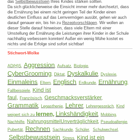
das
Selbstbewusstsein
Ihres Kindes stärken sollten.
Da sich glücklicherweise die Einsicht immer mehr durchsetzt, dass
die
Ernährung
bei einem nicht geringen Teil der Kinder einen
deutlichen Einfluss auf das Lernvermögen ausübt, gehen wir auch
darauf genauer ein, bis hin zu
Rezeptvorschlägen
. Wir wollen an
dieser Stelle darauf hinweisen, dass viele Eltern mit einer
Umstellung der Ernährung die Leistungen ihrer Kinder in der Schule
nachhaltig verbessern konnten! Außer ein wenig Mühe kostet es
nichts und die Erfolge sind sofort sichtbar!
Stichwort-Wolke
Aggression
AD(H)S
,
,
Aufsatz
,
Biologie
,
CyberG
rooming
Dyskalkulie
,
Diktat
,
,
Dyslexie
,
Einmaleins
Englisch
Ernährung
,
Eltern
,
,
Erdkunde
,
,
Kind ist
Fallbeispiele
,
faul
,
Geschmacksverstärker
Französisch
,
,
Grammatik
Lehrer
,
Legasthenie
,
,
Lehrergespräch
,
Kind
Linkshändigkeit
lernen,
weigert sich zu
,
Mobbing
,
NahrungsmittelUnverträglichkeit
,
Nachhilfe
,
Pseudoallergie
,
Rechnen
Pubertät
,
,
Sachkunde
,
Schüler
,
Schulwechsel
,
Selbstbewusstsein
Kind ist ein
,
Stress
,